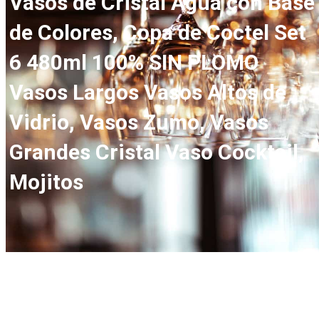
Vasos de Cristal Agua con Base
de Colores, Copa de Coctel Set
6 480ml 100% SIN PLOMO
Vasos Largos Vasos Altos de
Vidrio, Vasos Zumo, Vasos
Grandes Cristal Vaso Cocktail,
Mojitos