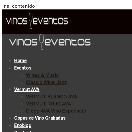
Ir al contenido
Home
Eventos
Wines & Music
Classic Wine Jazz
Vermut AVA
VERMUT BLANCO AVA
VERMUT ROJO AVA
Glögg AVA Vino Especiado
Copas de Vino Grabadas
Enoblog