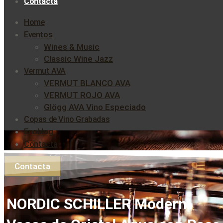
Contacta
Home
Eventos
Wines & Music
Classic Wine Jazz
Vermut AVA
VERMUT BLANCO AVA
VERMUT ROJO AVA
Glögg AVA Vino Especiado
Copas de Vino Grabadas
Enoblog
Contacta
Contacta
NORDIC SCHILLER Modern