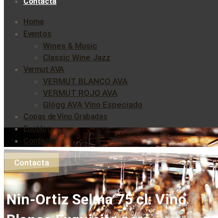
Contacta
Home
Eventos
Wines & Music
Classic Wine Jazz
Vermut AVA
VERMUT BLANCO AVA
VERMUT ROJO AVA
Glögg AVA Vino Especiado
Copas de Vino Grabadas
Enoblog
Contacta
Contacta
Nin-Ortiz Selma 75 cl: Vino