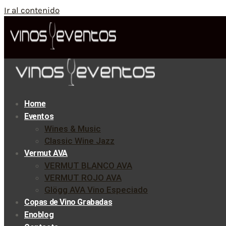
Ir al contenido
Home
Eventos
Wines & Music
Classic Wine Jazz
Vermut AVA
VERMUT BLANCO AVA
VERMUT ROJO AVA
Glögg AVA Vino Especiado
Copas de Vino Grabadas
Enoblog