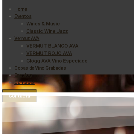
Home
Eventos
Wines & Music
Classic Wine Jazz
Vermut AVA
VERMUT BLANCO AVA
VERMUT ROJO AVA
Glögg AVA Vino Especiado
Copas de Vino Grabadas
Enoblog
Contacta
Contacta