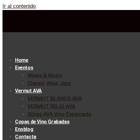
Ir al contenido
Home
Eventos
Wines & Music
Classic Wine Jazz
Vermut AVA
VERMUT BLANCO AVA
VERMUT ROJO AVA
Glögg AVA Vino Especiado
Copas de Vino Grabadas
Enoblog
Contacta