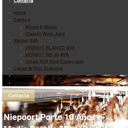
Contacta
Home
Eventos
Wines & Music
Classic Wine Jazz
Vermut AVA
VERMUT BLANCO AVA
VERMUT ROJO AVA
Glögg AVA Vino Especiado
Copas de Vino Grabadas
Enoblog
Contacta
Contacta
Niepoort Porto 10 Años –