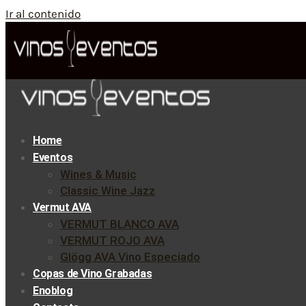
Ir al contenido
Home
Eventos
Wines & Music
Classic Wine Jazz
Vermut AVA
VERMUT BLANCO AVA
VERMUT ROJO AVA
Glögg AVA Vino Especiado
Copas de Vino Grabadas
Enoblog