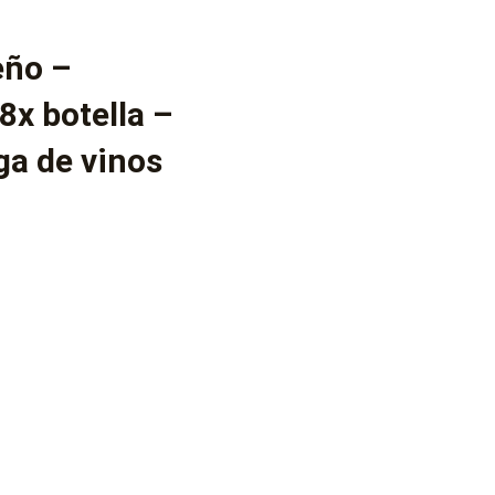
eño –
8x botella –
ga de vinos