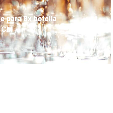
e para 8x botella
5 CM