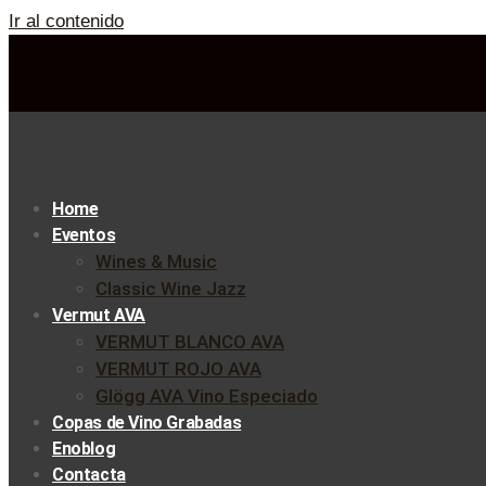
Ir al contenido
Home
Eventos
Wines & Music
Classic Wine Jazz
Vermut AVA
VERMUT BLANCO AVA
VERMUT ROJO AVA
Glögg AVA Vino Especiado
Copas de Vino Grabadas
Enoblog
Contacta