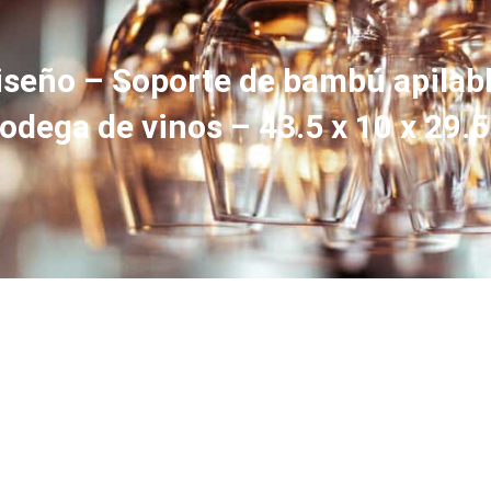
diseño – Soporte de bambú apilabl
odega de vinos – 43.5 x 10 x 29.