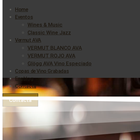
Home
Eventos
Wines & Music
Classic Wine Jazz
Vermut AVA
VERMUT BLANCO AVA
VERMUT ROJO AVA
Glögg AVA Vino Especiado
Copas de Vino Grabadas
Enoblog
Contacta
Contacta