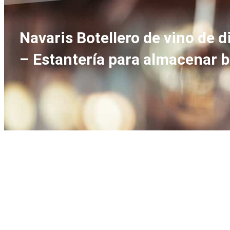
Navaris Botellero de vino de 
– Estantería para almacenar b