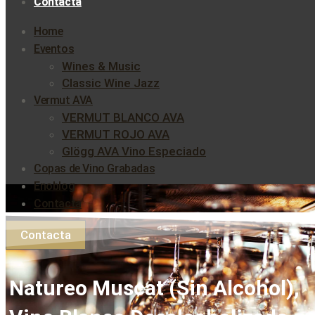
Contacta
Home
Eventos
Wines & Music
Classic Wine Jazz
Vermut AVA
VERMUT BLANCO AVA
VERMUT ROJO AVA
Glögg AVA Vino Especiado
Copas de Vino Grabadas
Enoblog
Contacta
Contacta
Natureo Muscat (Sin Alcohol),