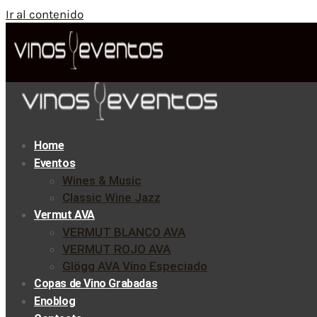
Ir al contenido
Home
Eventos
Wines & Music
Classic Wine Jazz
Vermut AVA
VERMUT BLANCO AVA
VERMUT ROJO AVA
Glögg AVA Vino Especiado
Copas de Vino Grabadas
Enoblog