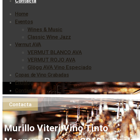
Contacta
Home
Eventos
Wines & Music
Classic Wine Jazz
Vermut AVA
VERMUT BLANCO AVA
VERMUT ROJO AVA
Glögg AVA Vino Especiado
Copas de Vino Grabadas
Enoblog
Contacta
Contacta
Murillo Viteri Vino Tinto