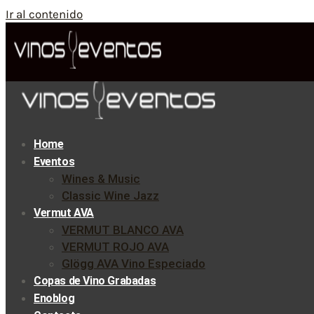
Ir al contenido
Home
Eventos
Wines & Music
Classic Wine Jazz
Vermut AVA
VERMUT BLANCO AVA
VERMUT ROJO AVA
Glögg AVA Vino Especiado
Copas de Vino Grabadas
Enoblog