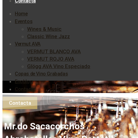
Contacta
Home
Eventos
Wines & Music
Classic Wine Jazz
Vermut AVA
VERMUT BLANCO AVA
VERMUT ROJO AVA
Glögg AVA Vino Especiado
Copas de Vino Grabadas
Enoblog
Contacta
Contacta
Mr.do Sacacorchos