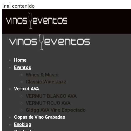
Ir al contenido
Home
Eventos
Wines & Music
Classic Wine Jazz
Vermut AVA
VERMUT BLANCO AVA
VERMUT ROJO AVA
Glögg AVA Vino Especiado
Copas de Vino Grabadas
Enoblog