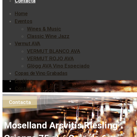
Contacta
Home
Eventos
Wines & Music
Classic Wine Jazz
Vermut AVA
VERMUT BLANCO AVA
VERMUT ROJO AVA
Glögg AVA Vino Especiado
Copas de Vino Grabadas
Enoblog
Contacta
Contacta
Moselland Arsvitis Riesling