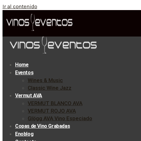
Ir al contenido
Home
Eventos
Wines & Music
Classic Wine Jazz
Vermut AVA
VERMUT BLANCO AVA
VERMUT ROJO AVA
Glögg AVA Vino Especiado
Copas de Vino Grabadas
Enoblog