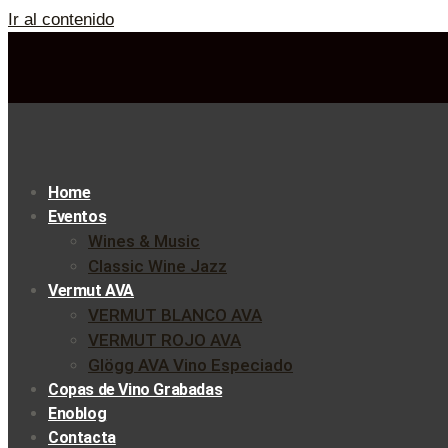
Ir al contenido
Home
Eventos
Wines & Music
Classic Wine Jazz
Vermut AVA
VERMUT BLANCO AVA
VERMUT ROJO AVA
Glögg AVA Vino Especiado
Copas de Vino Grabadas
Enoblog
Contacta