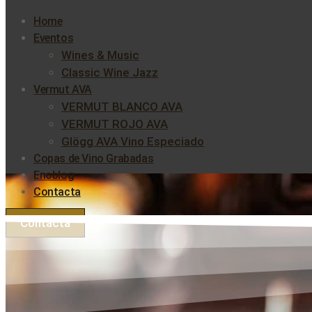
Home
Eventos
Wines & Music
Classic Wine Jazz
Vermut AVA
VERMUT BLANCO AVA
VERMUT ROJO AVA
Glögg AVA Vino Especiado
Copas de Vino Grabadas
Enoblog
Contacta
Contacta