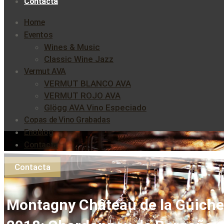
Contacta
Home
Eventos
Wines & Music
Classic Wine Jazz
Vermut AVA
VERMUT BLANCO AVA
VERMUT ROJO AVA
Glögg AVA Vino Especiado
Copas de Vino Grabadas
Enoblog
Contacta
Contacta
Montagny Château de la Guiche