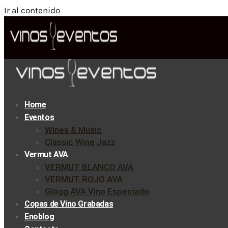
Ir al contenido
Home
Eventos
Wines & Music
Classic Wine Jazz
Vermut AVA
VERMUT BLANCO AVA
VERMUT ROJO AVA
Glögg AVA Vino Especiado
Copas de Vino Grabadas
Enoblog