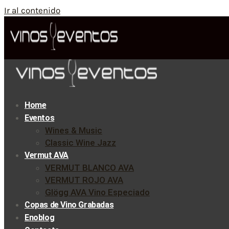
Ir al contenido
Home
Eventos
Wines & Music
Classic Wine Jazz
Vermut AVA
VERMUT BLANCO AVA
VERMUT ROJO AVA
Glögg AVA Vino Especiado
Copas de Vino Grabadas
Enoblog