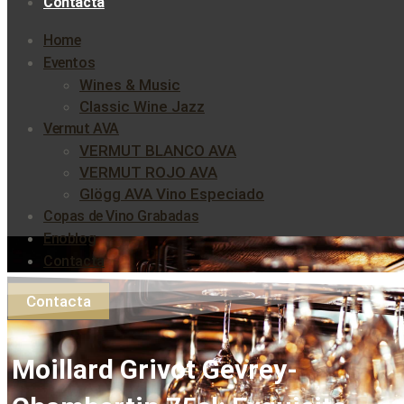
Contacta
Home
Eventos
Wines & Music
Classic Wine Jazz
Vermut AVA
VERMUT BLANCO AVA
VERMUT ROJO AVA
Glögg AVA Vino Especiado
Copas de Vino Grabadas
Enoblog
Contacta
Contacta
Moillard Grivot Gevrey-