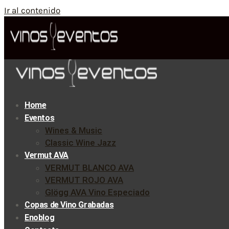
Ir al contenido
Home
Eventos
Wines & Music
Classic Wine Jazz
Vermut AVA
VERMUT BLANCO AVA
VERMUT ROJO AVA
Glögg AVA Vino Especiado
Copas de Vino Grabadas
Enoblog