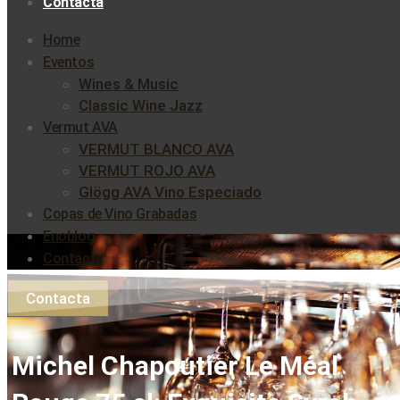
Contacta
Home
Eventos
Wines & Music
Classic Wine Jazz
Vermut AVA
VERMUT BLANCO AVA
VERMUT ROJO AVA
Glögg AVA Vino Especiado
Copas de Vino Grabadas
Enoblog
Contacta
Contacta
Michel Chapoutier Le Méal