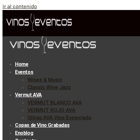
Ir al contenido
Home
Eventos
Wines & Music
Classic Wine Jazz
Vermut AVA
VERMUT BLANCO AVA
VERMUT ROJO AVA
Glögg AVA Vino Especiado
Copas de Vino Grabadas
Enoblog