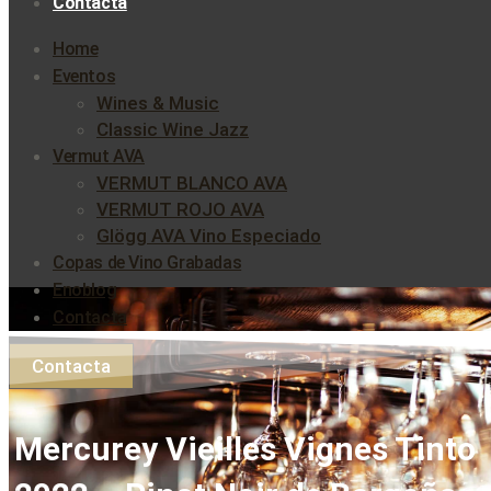
Contacta
Home
Eventos
Wines & Music
Classic Wine Jazz
Vermut AVA
VERMUT BLANCO AVA
VERMUT ROJO AVA
Glögg AVA Vino Especiado
Copas de Vino Grabadas
Enoblog
Contacta
Contacta
Mercurey Vieilles Vignes Tinto