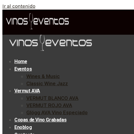
Ir al contenido
Home
Eventos
Wines & Music
Classic Wine Jazz
Vermut AVA
VERMUT BLANCO AVA
VERMUT ROJO AVA
Glögg AVA Vino Especiado
Copas de Vino Grabadas
Enoblog