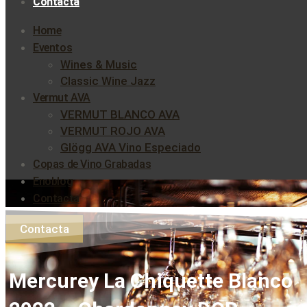
Contacta
Home
Eventos
Wines & Music
Classic Wine Jazz
Vermut AVA
VERMUT BLANCO AVA
VERMUT ROJO AVA
Glögg AVA Vino Especiado
Copas de Vino Grabadas
Enoblog
Contacta
Contacta
Mercurey La Chiquette Blanco