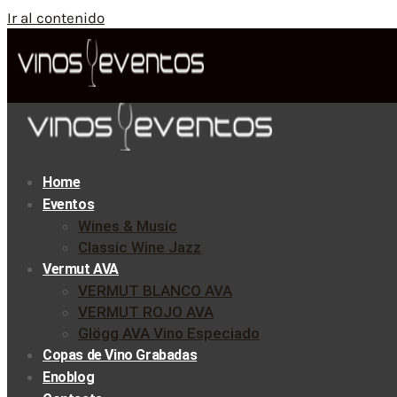
Ir al contenido
Home
Eventos
Wines & Music
Classic Wine Jazz
Vermut AVA
VERMUT BLANCO AVA
VERMUT ROJO AVA
Glögg AVA Vino Especiado
Copas de Vino Grabadas
Enoblog