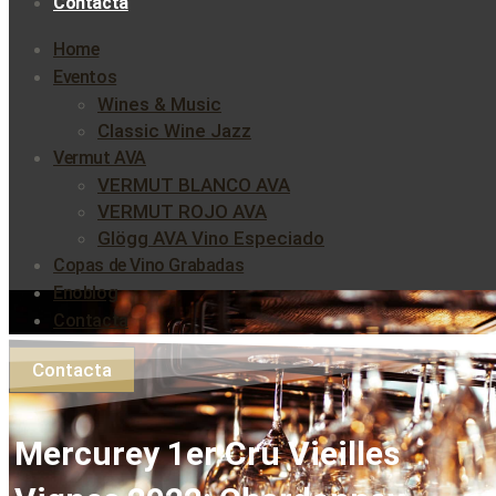
Contacta
Home
Eventos
Wines & Music
Classic Wine Jazz
Vermut AVA
VERMUT BLANCO AVA
VERMUT ROJO AVA
Glögg AVA Vino Especiado
Copas de Vino Grabadas
Enoblog
Contacta
Contacta
Mercurey 1er Cru Vieilles