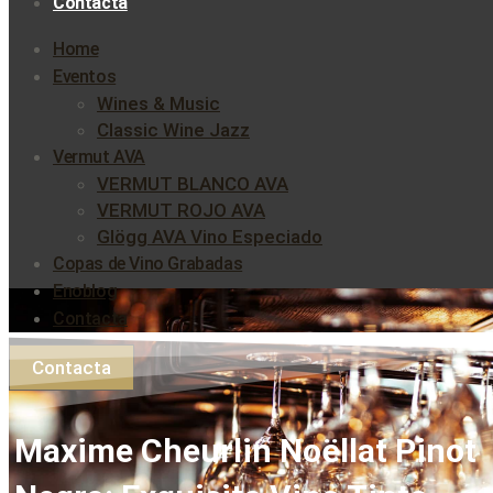
Contacta
Home
Eventos
Wines & Music
Classic Wine Jazz
Vermut AVA
VERMUT BLANCO AVA
VERMUT ROJO AVA
Glögg AVA Vino Especiado
Copas de Vino Grabadas
Enoblog
Contacta
Contacta
Maxime Cheurlin Noëllat Pinot