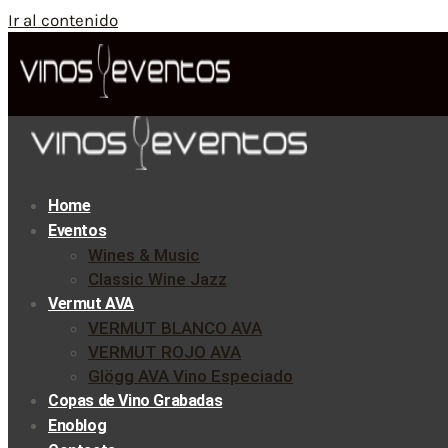
Ir al contenido
Home
Eventos
Wines & Music
Classic Wine Jazz
Vermut AVA
VERMUT BLANCO AVA
VERMUT ROJO AVA
Glögg AVA Vino Especiado
Copas de Vino Grabadas
Enoblog