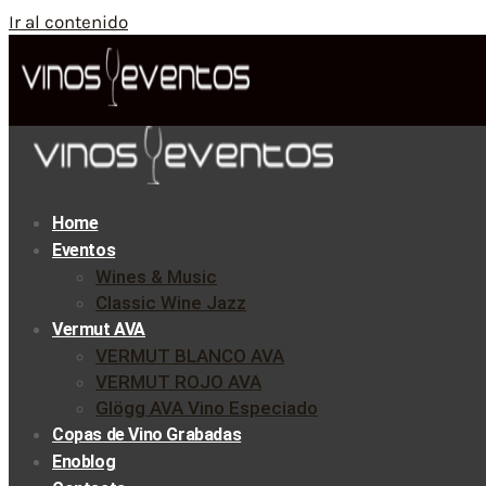
Ir al contenido
Home
Eventos
Wines & Music
Classic Wine Jazz
Vermut AVA
VERMUT BLANCO AVA
VERMUT ROJO AVA
Glögg AVA Vino Especiado
Copas de Vino Grabadas
Enoblog