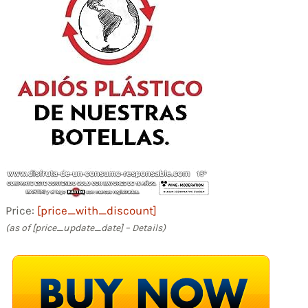
Price:
[price_with_discount]
(as of [price_update_date] –
Details
)