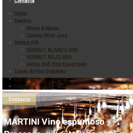
Contacta
Home
Eventos
Wines & Music
Classic Wine Jazz
Vermut AVA
VERMUT BLANCO AVA
VERMUT ROJO AVA
Glögg AVA Vino Especiado
Copas de Vino Grabadas
Enoblog
Contacta
Contacta
MARTINI Vino espumoso