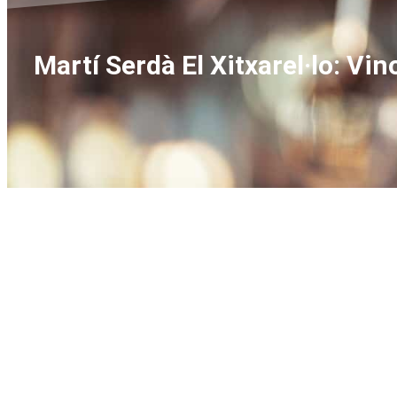
Martí Serdà El Xitxarel·lo: Vi