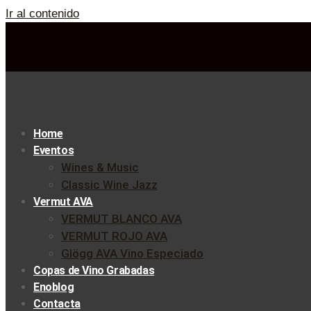
Ir al contenido
Home
Eventos
Wines & Music
Classic Wine Jazz
Vermut AVA
VERMUT BLANCO AVA
VERMUT ROJO AVA
Glögg AVA Vino Especiado
Copas de Vino Grabadas
Enoblog
Contacta