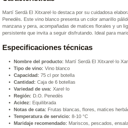
Martí Serdà El Xitxarel·lo destaca por su cuidadosa elabora
Penedès. Este vino blanco presenta un color amarillo pálid
manzana y pera, acompañadas de matices florales y un lige
persistente que invita a seguir disfrutando. Ideal para ma
Especificaciones técnicas
Nombre del producto:
Martí Serdà El Xitxarel·lo Xa
Tipo de vino:
Vino blanco
Capacidad:
75 cl por botella
Cantidad:
Caja de 6 botellas
Variedad de uva:
Xarel·lo
Región:
D.O. Penedès
Acidez:
Equilibrada
Notas de cata:
Frutas blancas, flores, matices herb
Temperatura de servicio:
8-10 °C
Maridaje recomendado:
Mariscos, pescados, ensal