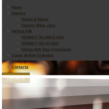
Home
Eventos
Wines & Music
Classic Wine Jazz
Vermut AVA
VERMUT BLANCO AVA
VERMUT ROJO AVA
Glögg AVA Vino Especiado
Copas de Vino Grabadas
Enoblog
Contacta
Contacta