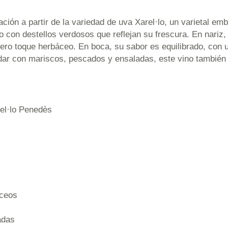
ción a partir de la variedad de uva Xarel·lo, un varietal em
o con destellos verdosos que reflejan su frescura. En nariz,
ro toque herbáceo. En boca, su sabor es equilibrado, con un
ridar con mariscos, pescados y ensaladas, este vino también
rel·lo Penedès
áceos
adas