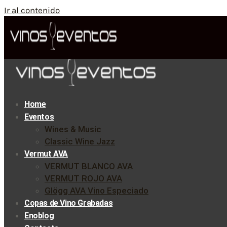
Ir al contenido
Home
Eventos
Wines & Music
Classic Wine Jazz
Vermut AVA
VERMUT BLANCO AVA
VERMUT ROJO AVA
Glögg AVA Vino Especiado
Copas de Vino Grabadas
Enoblog