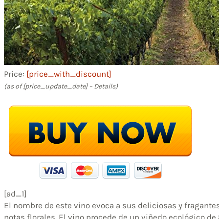
Price:
[price_with_discount]
(as of [price_update_date] –
Details
)
[ad_1]
El nombre de este vino evoca a sus deliciosas y fragante
notas florales. El vino procede de un viñedo ecológico de