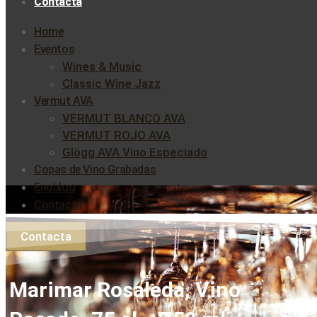
Contacta
Home
Eventos
Wines & Music
Classic Wine Jazz
Vermut AVA
VERMUT BLANCO AVA
VERMUT ROJO AVA
Glögg AVA Vino Especiado
Copas de Vino Grabadas
Enoblog
Contacta
Contacta
Marimar Rosaleda, Vino