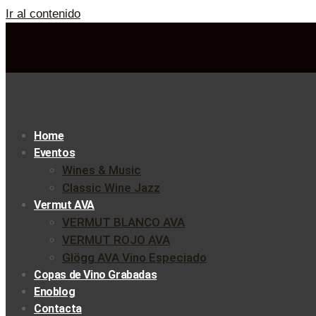
Ir al contenido
Home
Eventos
Wines & Music
Classic Wine Jazz
Vermut AVA
VERMUT BLANCO AVA
VERMUT ROJO AVA
Glögg AVA Vino Especiado
Copas de Vino Grabadas
Enoblog
Contacta