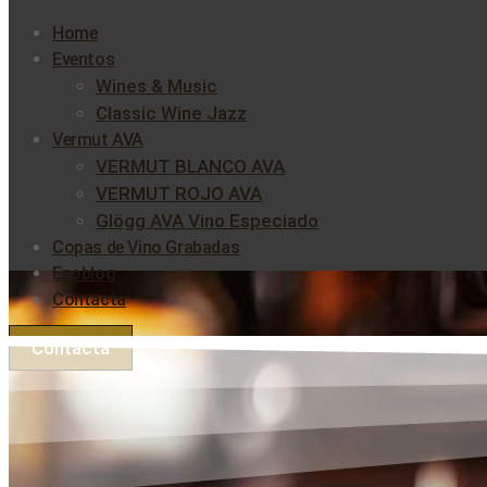
Home
Eventos
Wines & Music
Classic Wine Jazz
Vermut AVA
VERMUT BLANCO AVA
VERMUT ROJO AVA
Glögg AVA Vino Especiado
Copas de Vino Grabadas
Enoblog
Contacta
Contacta