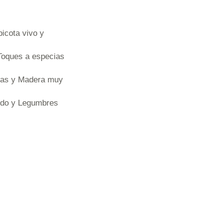
picota vivo y
 Toques a especias
apas y Madera muy
rdo y Legumbres