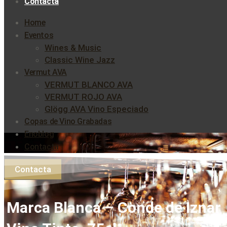
Contacta
Home
Eventos
Wines & Music
Classic Wine Jazz
Vermut AVA
VERMUT BLANCO AVA
VERMUT ROJO AVA
Glögg AVA Vino Especiado
Copas de Vino Grabadas
Enoblog
Contacta
Contacta
Marca Blanca – Conde de Iznar