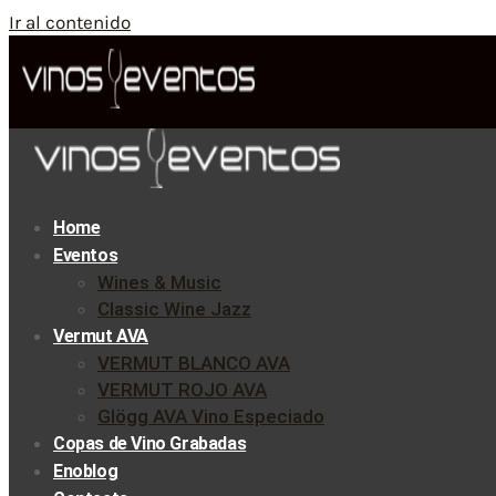
Ir al contenido
Home
Eventos
Wines & Music
Classic Wine Jazz
Vermut AVA
VERMUT BLANCO AVA
VERMUT ROJO AVA
Glögg AVA Vino Especiado
Copas de Vino Grabadas
Enoblog