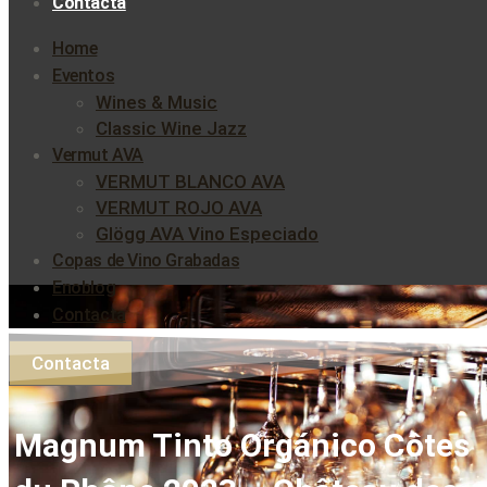
Contacta
Home
Eventos
Wines & Music
Classic Wine Jazz
Vermut AVA
VERMUT BLANCO AVA
VERMUT ROJO AVA
Glögg AVA Vino Especiado
Copas de Vino Grabadas
Enoblog
Contacta
Contacta
Magnum Tinto Orgánico Côtes