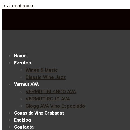
Ir al contenido
Home
Eventos
Wines & Music
Classic Wine Jazz
Vermut AVA
VERMUT BLANCO AVA
VERMUT ROJO AVA
Glögg AVA Vino Especiado
Copas de Vino Grabadas
Enoblog
Contacta