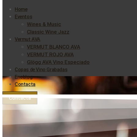
Home
Eventos
Wines & Music
Classic Wine Jazz
Vermut AVA
VERMUT BLANCO AVA
VERMUT ROJO AVA
Glögg AVA Vino Especiado
Copas de Vino Grabadas
Enoblog
Contacta
Contacta