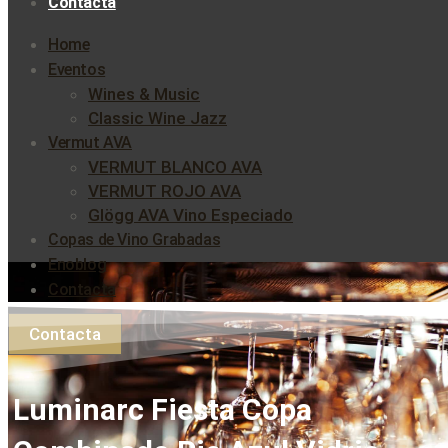
Contacta
Home
Eventos
Wines & Music
Classic Wine Jazz
Vermut AVA
VERMUT BLANCO AVA
VERMUT ROJO AVA
Glögg AVA Vino Especiado
Copas de Vino Grabadas
Enoblog
Contacta
Contacta
Luminarc Fiesta Copa