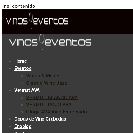
Ir al contenido
Home
Eventos
Wines & Music
Classic Wine Jazz
Vermut AVA
VERMUT BLANCO AVA
VERMUT ROJO AVA
Glögg AVA Vino Especiado
Copas de Vino Grabadas
Enoblog