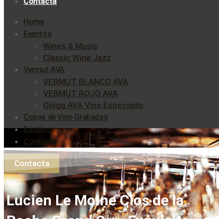
Contacta
Home
Eventos
Wines & Music
Classic Wine Jazz
Vermut AVA
VERMUT BLANCO AVA
VERMUT ROJO AVA
Glögg AVA Vino Especiado
Copas de Vino Grabadas
Enoblog
Contacta
Contacta
Lucien Le Moine Clos de la