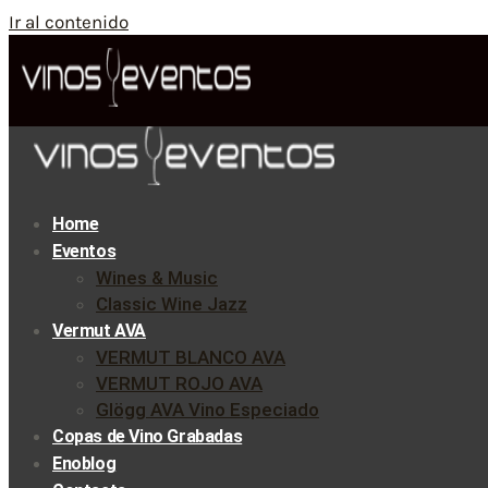
Ir al contenido
Home
Eventos
Wines & Music
Classic Wine Jazz
Vermut AVA
VERMUT BLANCO AVA
VERMUT ROJO AVA
Glögg AVA Vino Especiado
Copas de Vino Grabadas
Enoblog