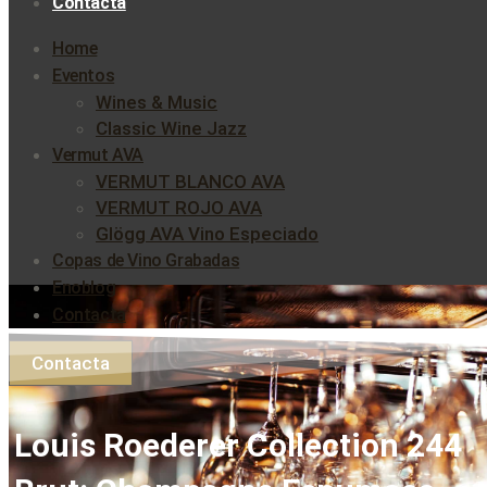
Contacta
Home
Eventos
Wines & Music
Classic Wine Jazz
Vermut AVA
VERMUT BLANCO AVA
VERMUT ROJO AVA
Glögg AVA Vino Especiado
Copas de Vino Grabadas
Enoblog
Contacta
Contacta
Louis Roederer Collection 244