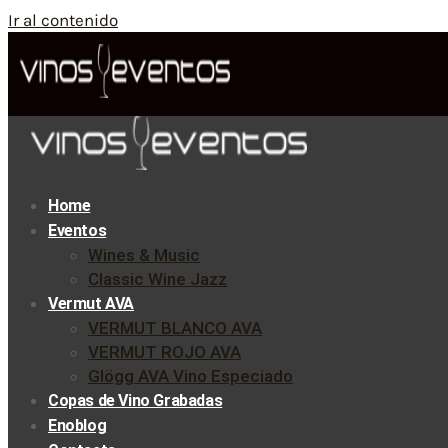
Ir al contenido
Home
Eventos
Wines & Music
Classic Wine Jazz
Vermut AVA
VERMUT BLANCO AVA
VERMUT ROJO AVA
Glögg AVA Vino Especiado
Copas de Vino Grabadas
Enoblog