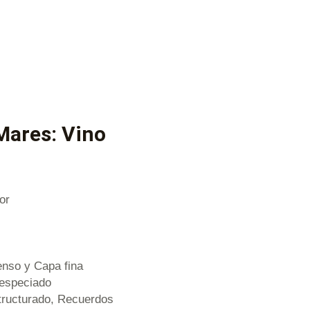
Mares: Vino
or
enso y Capa fina
 especiado
tructurado, Recuerdos