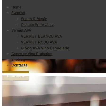
Home
Eventos
Wines & Music
Classic Wine Jazz
Vermut AVA
VERMUT BLANCO AVA
VERMUT ROJO AVA
Glögg AVA Vino Especiado
Copas de Vino Grabadas
Enoblog
Contacta
Contacta