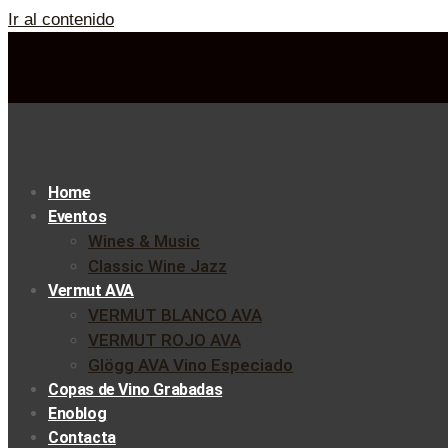
Ir al contenido
Home
Eventos
Wines & Music
Classic Wine Jazz
Vermut AVA
VERMUT BLANCO AVA
VERMUT ROJO AVA
Glögg AVA Vino Especiado
Copas de Vino Grabadas
Enoblog
Contacta