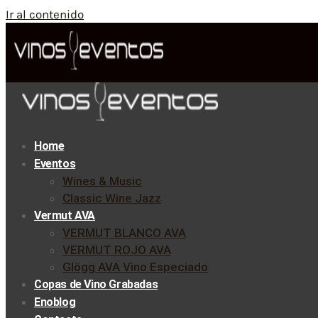
Ir al contenido
Home
Eventos
Wines & Music
Classic Wine Jazz
Vermut AVA
VERMUT BLANCO AVA
VERMUT ROJO AVA
Glögg AVA Vino Especiado
Copas de Vino Grabadas
Enoblog