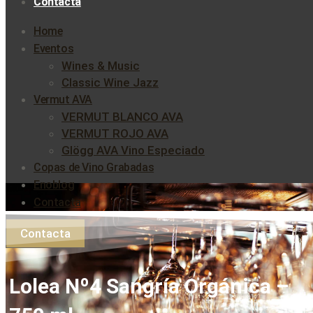
Contacta
Home
Eventos
Wines & Music
Classic Wine Jazz
Vermut AVA
VERMUT BLANCO AVA
VERMUT ROJO AVA
Glögg AVA Vino Especiado
Copas de Vino Grabadas
Enoblog
Contacta
Contacta
Lolea Nº4 Sangría Orgánica –