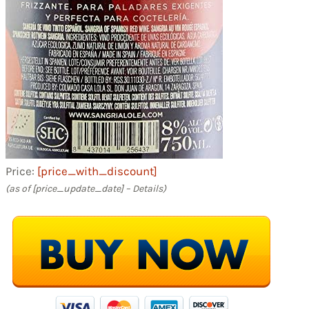
Price:
[price_with_discount]
(as of [price_update_date] –
Details
)