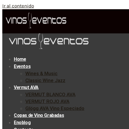
Ir al contenido
Home
Eventos
Wines & Music
Classic Wine Jazz
Vermut AVA
VERMUT BLANCO AVA
VERMUT ROJO AVA
Glögg AVA Vino Especiado
Copas de Vino Grabadas
Enoblog