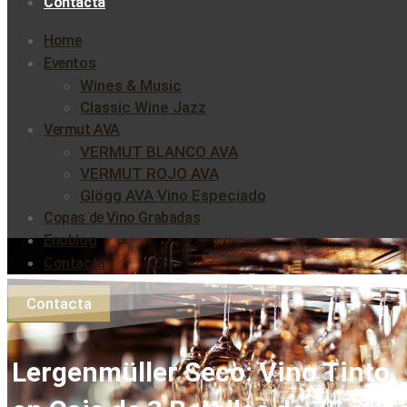
Contacta
Home
Eventos
Wines & Music
Classic Wine Jazz
Vermut AVA
VERMUT BLANCO AVA
VERMUT ROJO AVA
Glögg AVA Vino Especiado
Copas de Vino Grabadas
Enoblog
Contacta
Contacta
Lergenmüller Seco: Vino Tinto