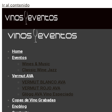
Ir al contenido
Home
Eventos
Wines & Music
Classic Wine Jazz
Vermut AVA
VERMUT BLANCO AVA
VERMUT ROJO AVA
Glögg AVA Vino Especiado
Copas de Vino Grabadas
Enoblog