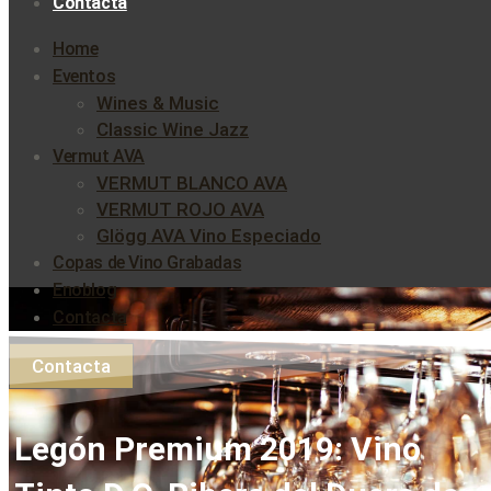
Contacta
Home
Eventos
Wines & Music
Classic Wine Jazz
Vermut AVA
VERMUT BLANCO AVA
VERMUT ROJO AVA
Glögg AVA Vino Especiado
Copas de Vino Grabadas
Enoblog
Contacta
Contacta
Legón Premium 2019: Vino