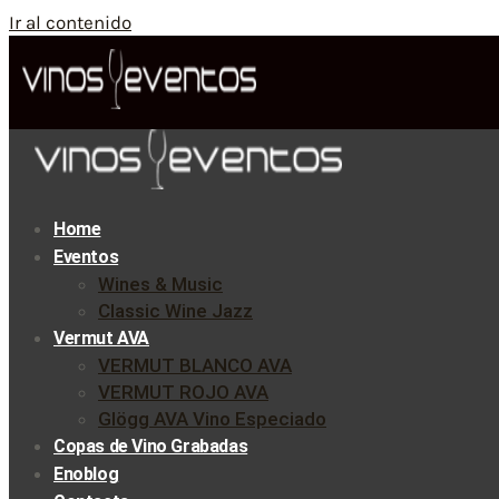
Ir al contenido
Home
Eventos
Wines & Music
Classic Wine Jazz
Vermut AVA
VERMUT BLANCO AVA
VERMUT ROJO AVA
Glögg AVA Vino Especiado
Copas de Vino Grabadas
Enoblog