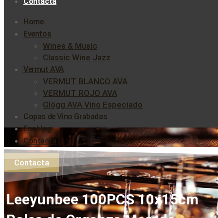
Contacta
Home
Eventos
Wines & Music
Classic Wine Jazz
Vermut AVA
VERMUT BLANCO AVA
VERMUT ROJO AVA
Glögg AVA Vino Especiado
Copas de Vino Grabadas
Enoblog
Contacta
Contacta
Leeyunbee 100PCS 10x15cm