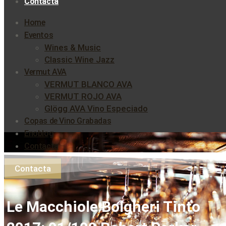
Contacta
Home
Eventos
Wines & Music
Classic Wine Jazz
Vermut AVA
VERMUT BLANCO AVA
VERMUT ROJO AVA
Glögg AVA Vino Especiado
Copas de Vino Grabadas
Enoblog
Contacta
Contacta
Le Macchiole Bolgheri Tinto