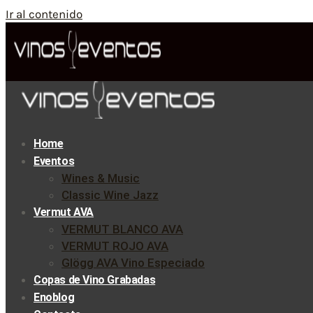
Ir al contenido
Home
Eventos
Wines & Music
Classic Wine Jazz
Vermut AVA
VERMUT BLANCO AVA
VERMUT ROJO AVA
Glögg AVA Vino Especiado
Copas de Vino Grabadas
Enoblog