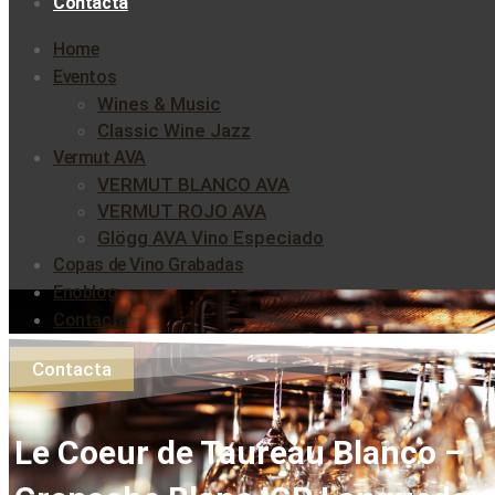
Contacta
Home
Eventos
Wines & Music
Classic Wine Jazz
Vermut AVA
VERMUT BLANCO AVA
VERMUT ROJO AVA
Glögg AVA Vino Especiado
Copas de Vino Grabadas
Enoblog
Contacta
Contacta
Le Coeur de Taureau Blanco –