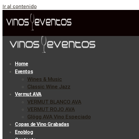
Ir al contenido
Home
Eventos
Wines & Music
Classic Wine Jazz
Vermut AVA
VERMUT BLANCO AVA
VERMUT ROJO AVA
Glögg AVA Vino Especiado
Copas de Vino Grabadas
Enoblog