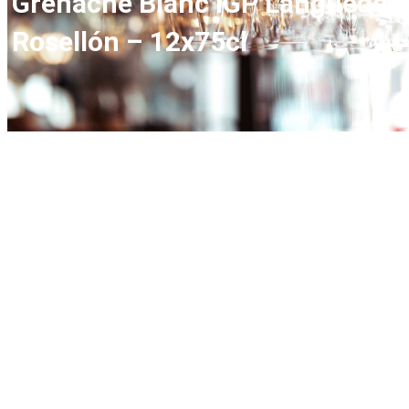
Grenache Blanc IGP Languedoc
Rosellón – 12x75cl