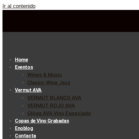
Ir al contenido
Home
Eventos
Wines & Music
Classic Wine Jazz
Vermut AVA
VERMUT BLANCO AVA
VERMUT ROJO AVA
Glögg AVA Vino Especiado
Copas de Vino Grabadas
Enoblog
Contacta