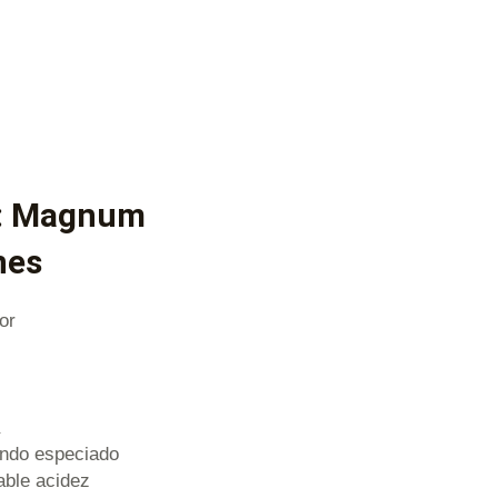
es: Magnum
nes
or
fondo especiado
able acidez