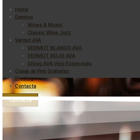
Home
Eventos
Wines & Music
Classic Wine Jazz
Vermut AVA
VERMUT BLANCO AVA
VERMUT ROJO AVA
Glögg AVA Vino Especiado
Copas de Vino Grabadas
Enoblog
Contacta
Contacta