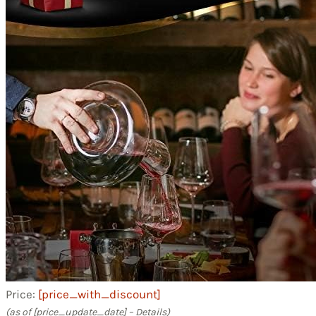
Price:
[price_with_discount]
(as of [price_update_date] –
Details
)