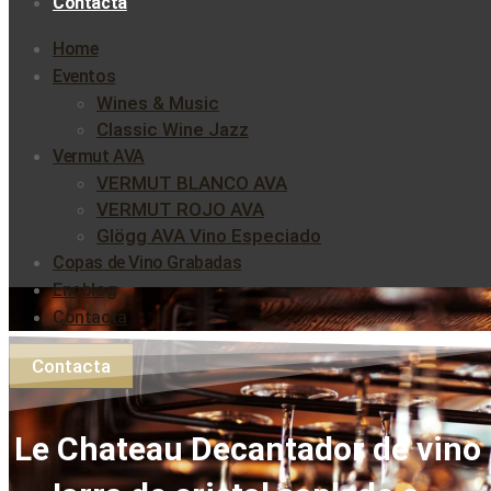
Contacta
Home
Eventos
Wines & Music
Classic Wine Jazz
Vermut AVA
VERMUT BLANCO AVA
VERMUT ROJO AVA
Glögg AVA Vino Especiado
Copas de Vino Grabadas
Enoblog
Contacta
Contacta
Le Chateau Decantador de vino