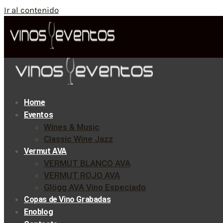
Ir al contenido
Home
Eventos
Wines & Music
Classic Wine Jazz
Vermut AVA
VERMUT BLANCO AVA
VERMUT ROJO AVA
Glögg AVA Vino Especiado
Copas de Vino Grabadas
Enoblog