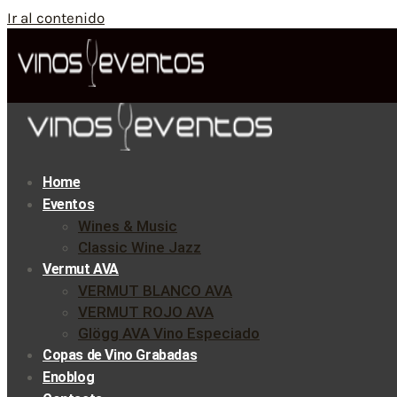
Ir al contenido
Home
Eventos
Wines & Music
Classic Wine Jazz
Vermut AVA
VERMUT BLANCO AVA
VERMUT ROJO AVA
Glögg AVA Vino Especiado
Copas de Vino Grabadas
Enoblog