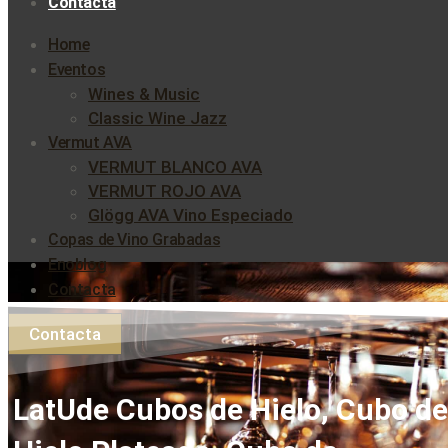
Contacta
Home
Eventos
Wines & Music
Classic Wine Jazz
Vermut AVA
VERMUT BLANCO AVA
VERMUT ROJO AVA
Glögg AVA Vino Especiado
Copas de Vino Grabadas
Enoblog
Contacta
Contacta
LatUde Cubos de Hielo, Cubo de