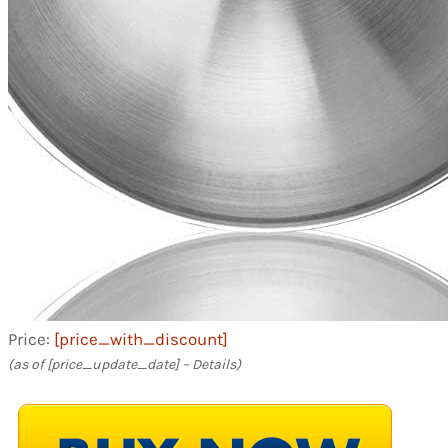
Price:
[price_with_discount]
(as of [price_update_date] –
Details
)