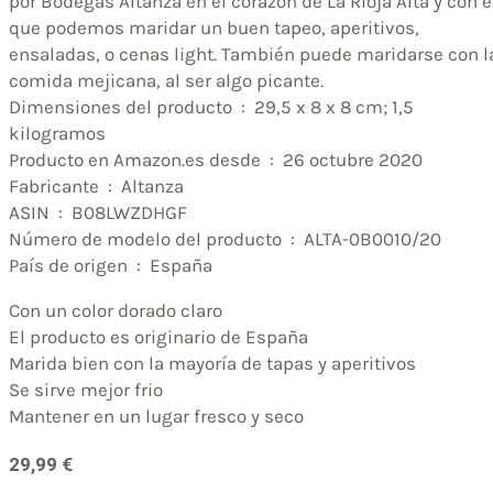
por Bodegas Altanza en el corazón de La Rioja Alta y con e
que podemos maridar un buen tapeo, aperitivos,
ensaladas, o cenas light. También puede maridarse con l
comida mejicana, al ser algo picante.
Dimensiones del producto ‏ : ‎ 29,5 x 8 x 8 cm; 1,5
kilogramos
Producto en Amazon.es desde ‏ : ‎ 26 octubre 2020
Fabricante ‏ : ‎ Altanza
ASIN ‏ : ‎ B08LWZDHGF
Número de modelo del producto ‏ : ‎ ALTA-0B0010/20
País de origen ‏ : ‎ España
Con un color dorado claro
El producto es originario de España
Marida bien con la mayoría de tapas y aperitivos
Se sirve mejor frio
Mantener en un lugar fresco y seco
29,99
€