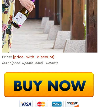
Price:
[price_with_discount]
(as of [price_update_date] –
Details
)