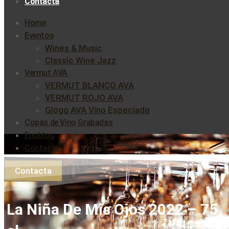
Contacta
Home
Eventos
Wines & Music
Classic Wine Jazz
Vermut AVA
VERMUT BLANCO AVA
VERMUT ROJO AVA
Glögg AVA Vino Especiado
Copas de Vino Grabadas
Enoblog
Contacta
Contacta
La Niña De Mis Ojos 2022 – 75