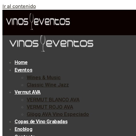
Ir al contenido
Home
Eventos
Wines & Music
Classic Wine Jazz
Vermut AVA
VERMUT BLANCO AVA
VERMUT ROJO AVA
Glögg AVA Vino Especiado
Copas de Vino Grabadas
Enoblog