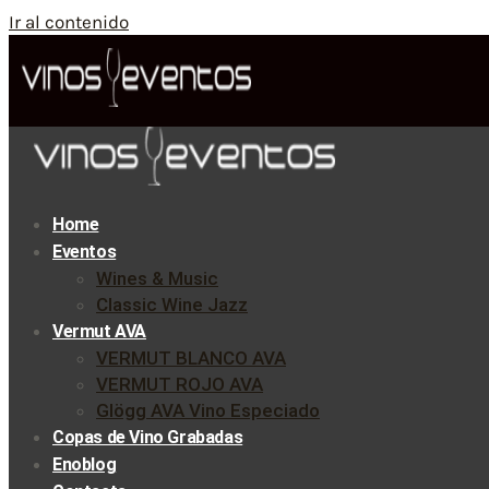
Ir al contenido
Home
Eventos
Wines & Music
Classic Wine Jazz
Vermut AVA
VERMUT BLANCO AVA
VERMUT ROJO AVA
Glögg AVA Vino Especiado
Copas de Vino Grabadas
Enoblog