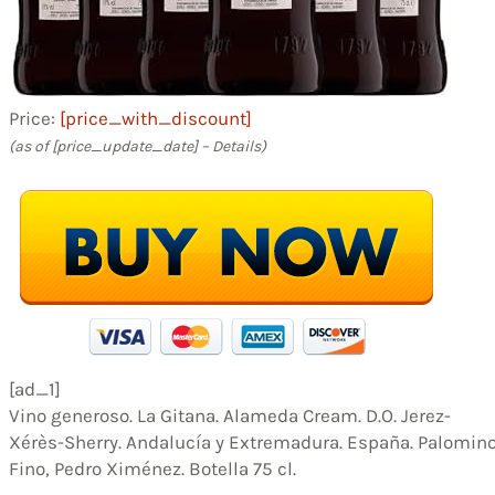
Price:
[price_with_discount]
(as of [price_update_date] –
Details
)
[ad_1]
Vino generoso. La Gitana. Alameda Cream. D.O. Jerez-
Xérès-Sherry. Andalucía y Extremadura. España. Palomin
Fino, Pedro Ximénez. Botella 75 cl.