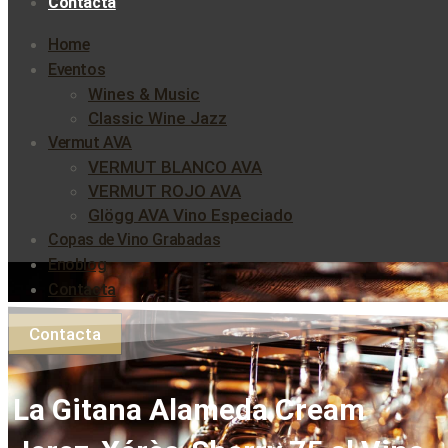
Contacta
Home
Eventos
Wines & Music
Classic Wine Jazz
Vermut AVA
VERMUT BLANCO AVA
VERMUT ROJO AVA
Glögg AVA Vino Especiado
Copas de Vino Grabadas
Enoblog
Contacta
Contacta
La Gitana Alameda Cream