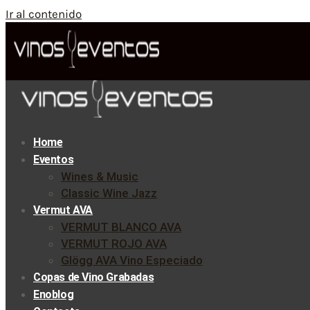
Ir al contenido
Home
Eventos
Wines & Music
Classic Wine Jazz
Vermut AVA
VERMUT BLANCO AVA
VERMUT ROJO AVA
Glögg AVA Vino Especiado
Copas de Vino Grabadas
Enoblog