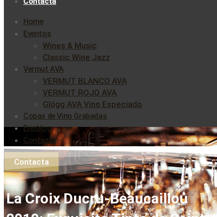
Contacta
Home
Eventos
Wines & Music
Classic Wine Jazz
Vermut AVA
VERMUT BLANCO AVA
VERMUT ROJO AVA
Glögg AVA Vino Especiado
Copas de Vino Grabadas
Enoblog
Contacta
Contacta
La Croix Ducru-Beaucaillou