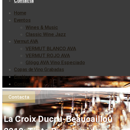
Contacta
Home
Eventos
Wines & Music
Classic Wine Jazz
Vermut AVA
VERMUT BLANCO AVA
VERMUT ROJO AVA
Glögg AVA Vino Especiado
Copas de Vino Grabadas
Enoblog
Contacta
Contacta
La Croix Ducru-Beaucaillou