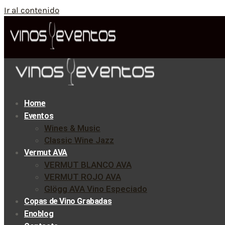
Ir al contenido
Home
Eventos
Wines & Music
Classic Wine Jazz
Vermut AVA
VERMUT BLANCO AVA
VERMUT ROJO AVA
Glögg AVA Vino Especiado
Copas de Vino Grabadas
Enoblog