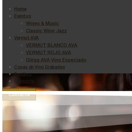
Home
Eventos
Wines & Music
Classic Wine Jazz
Vermut AVA
VERMUT BLANCO AVA
VERMUT ROJO AVA
Glögg AVA Vino Especiado
Copas de Vino Grabadas
Enoblog
Contacta
Contacta