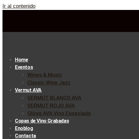
Ir al contenido
Home
Eventos
Wines & Music
Classic Wine Jazz
Vermut AVA
VERMUT BLANCO AVA
VERMUT ROJO AVA
Glögg AVA Vino Especiado
Copas de Vino Grabadas
Enoblog
Contacta