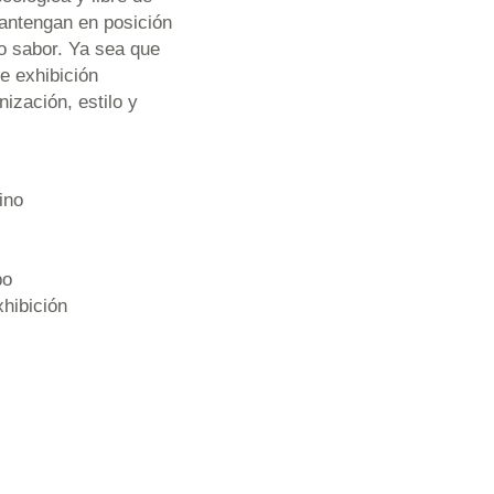
mantengan en posición
o sabor. Ya sea que
e exhibición
ización, estilo y
ino
s
po
xhibición