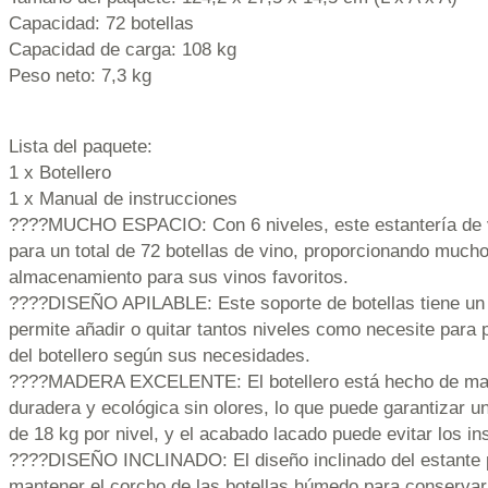
Capacidad: 72 botellas
Capacidad de carga: 108 kg
Peso neto: 7,3 kg
Lista del paquete:
1 x Botellero
1 x Manual de instrucciones
????MUCHO ESPACIO: Con 6 niveles, este estantería de v
para un total de 72 botellas de vino, proporcionando much
almacenamiento para sus vinos favoritos.
????DISEÑO APILABLE: Este soporte de botellas tiene un d
permite añadir o quitar tantos niveles como necesite para 
del botellero según sus necesidades.
????MADERA EXCELENTE: El botellero está hecho de made
duradera y ecológica sin olores, lo que puede garantizar 
de 18 kg por nivel, y el acabado lacado puede evitar los i
????DISEÑO INCLINADO: El diseño inclinado del estante 
mantener el corcho de las botellas húmedo para conservar 