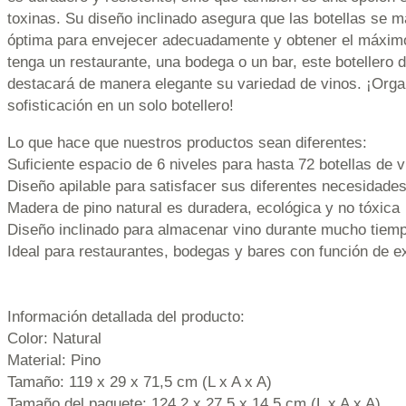
toxinas. Su diseño inclinado asegura que las botellas se 
óptima para envejecer adecuadamente y obtener el máxim
tenga un restaurante, una bodega o un bar, este botellero d
destacará de manera elegante su variedad de vinos. ¡Organ
sofisticación en un solo botellero!
Lo que hace que nuestros productos sean diferentes:
Suficiente espacio de 6 niveles para hasta 72 botellas de v
Diseño apilable para satisfacer sus diferentes necesidade
Madera de pino natural es duradera, ecológica y no tóxica
Diseño inclinado para almacenar vino durante mucho tiem
Ideal para restaurantes, bodegas y bares con función de e
Información detallada del producto:
Color: Natural
Material: Pino
Tamaño: 119 x 29 x 71,5 cm (L x A x A)
Tamaño del paquete: 124,2 x 27,5 x 14,5 cm (L x A x A)