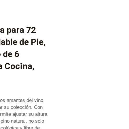
a para 72
able de Pie,
 de 6
a Cocina,
llos amantes del vino
ar su colección. Con
rmite ajustar su altura
ino natural, no solo
cológica y libre de