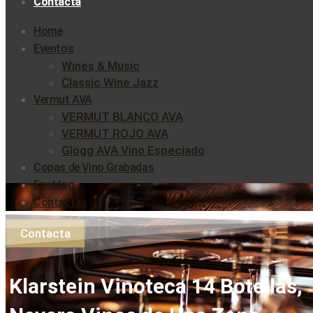
Contacta
Home
Eventos
Wines & Music
Classic Wine Jazz
Vermut AVA
VERMUT BLANCO AVA
VERMUT ROJO AVA
Glögg AVA Vino Especiado
Copas de Vino Grabadas
Enoblog
Contacta
Contacta
Klarstein Vinoteca 14 Botellas,