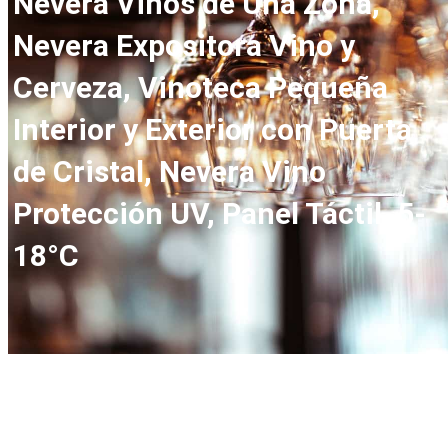
Nevera Vinos de Una Zona,
Nevera Expositora Vino y
Cerveza, Vinoteca Pequeña
Interior y Exterior con Puerta
de Cristal, Nevera Vino
Protección UV, Panel Táctil, 5-
18°C