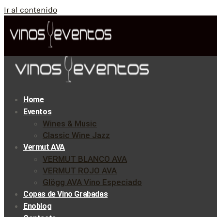
Ir al contenido
Home
Eventos
Wines & Music
Classic Wine Jazz
Vermut AVA
VERMUT BLANCO AVA
VERMUT ROJO AVA
Glögg AVA Vino Especiado
Copas de Vino Grabadas
Enoblog