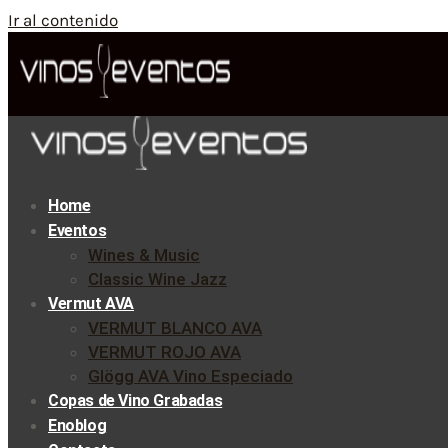
Ir al contenido
Home
Eventos
Wines & Music
Classic Wine Jazz
Vermut AVA
VERMUT BLANCO AVA
VERMUT ROJO AVA
Glögg AVA Vino Especiado
Copas de Vino Grabadas
Enoblog