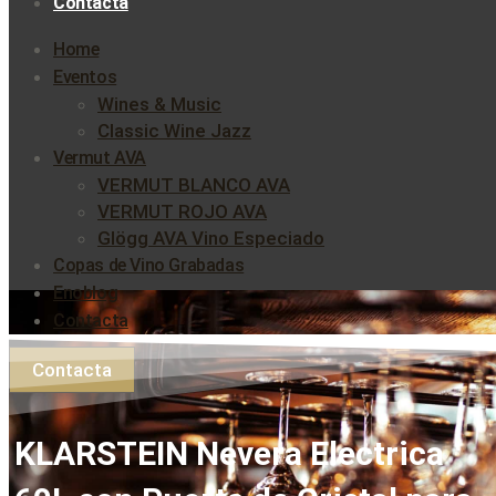
Contacta
Home
Eventos
Wines & Music
Classic Wine Jazz
Vermut AVA
VERMUT BLANCO AVA
VERMUT ROJO AVA
Glögg AVA Vino Especiado
Copas de Vino Grabadas
Enoblog
Contacta
Contacta
KLARSTEIN Nevera Electrica