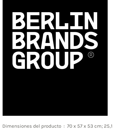
Dimensiones del producto ‏ : ‎ 70 x 57 x 53 cm; 25,1