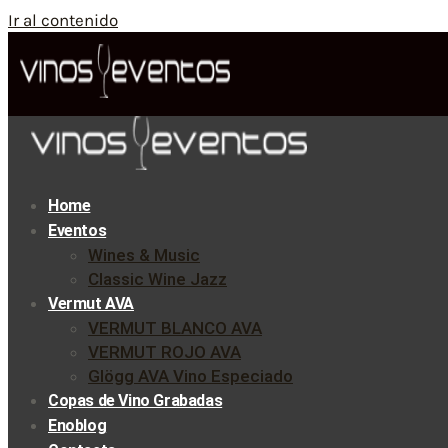
Ir al contenido
Home
Eventos
Wines & Music
Classic Wine Jazz
Vermut AVA
VERMUT BLANCO AVA
VERMUT ROJO AVA
Glögg AVA Vino Especiado
Copas de Vino Grabadas
Enoblog