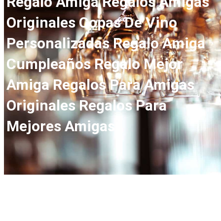
Regalo Amiga Regalos Amigas
Originales Copas De Vino
Personalizadas Regalo Amiga
Cumpleaños Regalo Mejor
Amiga Regalos Para Amigas
Originales Regalos Para
Mejores Amigas