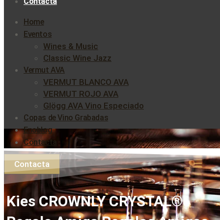
Contacta
Home
Eventos
Wines & Music
Classic Wine Jazz
Vermut AVA
VERMUT BLANCO AVA
VERMUT ROJO AVA
Glögg AVA Vino Especiado
Copas de Vino Grabadas
Enoblog
Contacta
Contacta
Kies CROWNLY CRYSTAL®