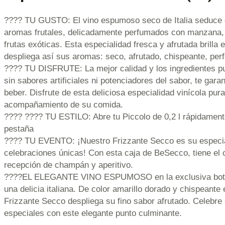
???? TU GUSTO: El vino espumoso seco de Italia seduce 
aromas frutales, delicadamente perfumados con manzana, 
frutas exóticas. Esta especialidad fresca y afrutada brilla 
despliega así sus aromas: seco, afrutado, chispeante, perf
???? TU DISFRUTE: La mejor calidad y los ingredientes p
sin sabores artificiales ni potenciadores del sabor, te gara
beber. Disfrute de esta deliciosa especialidad vinícola pu
acompañamiento de su comida.
???? ???? TU ESTILO: Abre tu Piccolo de 0,2 l rápidamente
pestaña
???? TU EVENTO: ¡Nuestro Frizzante Secco es su especial
celebraciones únicas! Con esta caja de BeSecco, tiene el 
recepción de champán y aperitivo.
????EL ELEGANTE VINO ESPUMOSO en la exclusiva botel
una delicia italiana. De color amarillo dorado y chispeante 
Frizzante Secco despliega su fino sabor afrutado. Celebr
especiales con este elegante punto culminante.