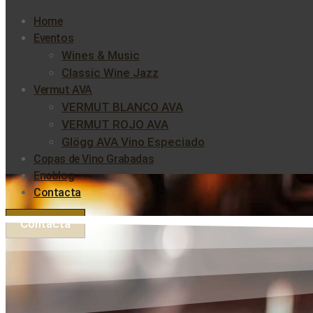
Home
Eventos
Wines & Music
Classic Wine Jazz
Vermut AVA
VERMUT BLANCO AVA
VERMUT ROJO AVA
Glögg AVA Vino Especiado
Copas de Vino Grabadas
Enoblog
Contacta
Contacta