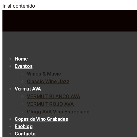
Ir al contenido
Home
Eventos
Wines & Music
Classic Wine Jazz
Vermut AVA
VERMUT BLANCO AVA
VERMUT ROJO AVA
Glögg AVA Vino Especiado
Copas de Vino Grabadas
Enoblog
Contacta