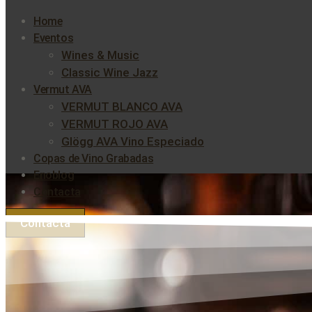
Home
Eventos
Wines & Music
Classic Wine Jazz
Vermut AVA
VERMUT BLANCO AVA
VERMUT ROJO AVA
Glögg AVA Vino Especiado
Copas de Vino Grabadas
Enoblog
Contacta
Contacta