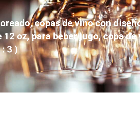
loreado, copas de vino con diseño
 12 oz, para beber jugo, copa de 
: 3 )