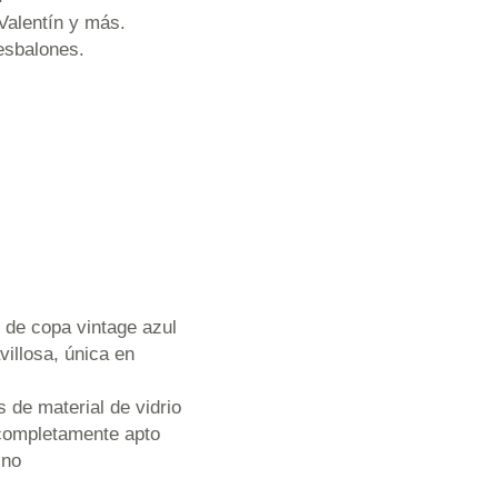
Valentín y más.
resbalones.
e copa vintage azul
illosa, única en
de material de vidrio
completamente apto
ino