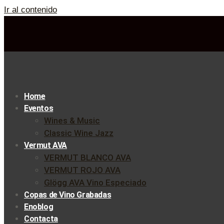
Ir al contenido
Home
Eventos
Wines & Music
Classic Wine Jazz
Vermut AVA
VERMUT BLANCO AVA
VERMUT ROJO AVA
Glögg AVA Vino Especiado
Copas de Vino Grabadas
Enoblog
Contacta