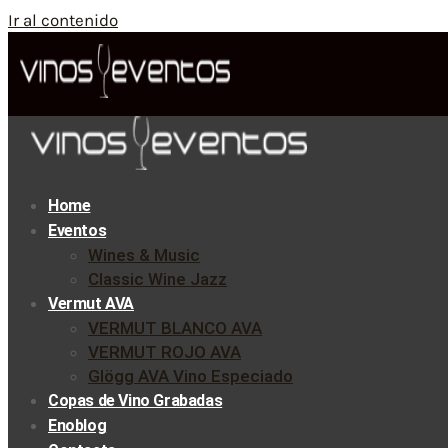
Ir al contenido
Home
Eventos
Wines & Music
Classic Wine Jazz
Vermut AVA
VERMUT BLANCO AVA
VERMUT ROJO AVA
Glögg AVA Vino Especiado
Copas de Vino Grabadas
Enoblog