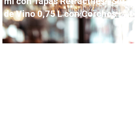
ml con Tapas Retráctiles | Set
de Vino 0,75 L con Corchos