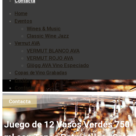
Contacta
Home
Eventos
Wines & Music
Classic Wine Jazz
Vermut AVA
VERMUT BLANCO AVA
VERMUT ROJO AVA
Glögg AVA Vino Especiado
Copas de Vino Grabadas
Enoblog
Contacta
Contacta
Juego de 12 Vasos Verdes 750