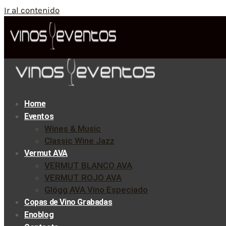
Ir al contenido
Home
Eventos
Wines & Music
Classic Wine Jazz
Vermut AVA
VERMUT BLANCO AVA
VERMUT ROJO AVA
Glögg AVA Vino Especiado
Copas de Vino Grabadas
Enoblog