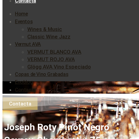
Contacta
Home
Eventos
Wines & Music
Classic Wine Jazz
Vermut AVA
VERMUT BLANCO AVA
VERMUT ROJO AVA
Glögg AVA Vino Especiado
Copas de Vino Grabadas
Enoblog
Contacta
Contacta
Joseph Roty Pinot Negro