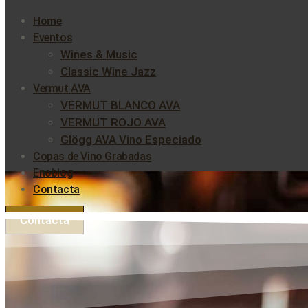
Home
Eventos
Wines & Music
Classic Wine Jazz
Vermut AVA
VERMUT BLANCO AVA
VERMUT ROJO AVA
Glögg AVA Vino Especiado
Copas de Vino Grabadas
Enoblog
Contacta
Contacta