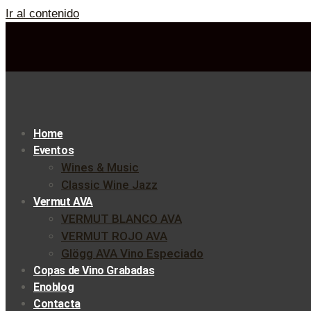
Ir al contenido
Home
Eventos
Wines & Music
Classic Wine Jazz
Vermut AVA
VERMUT BLANCO AVA
VERMUT ROJO AVA
Glögg AVA Vino Especiado
Copas de Vino Grabadas
Enoblog
Contacta