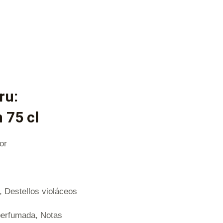
ru:
 75 cl
or
, Destellos violáceos
 perfumada, Notas